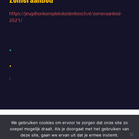
https://jeugdhonkonsplekskedenbosch.nl/zomeraanbod-
2021/
.
.
.
We gebruiken cookies om ervoor te zorgen dat onze site zo
soepel mogelijk draait. Als je doorgaat met het gebruiken van
© 2026 . Vormgeving: logo-vormgeving.nl i.s.m.
deze site, gaan we ervan uit dat je ermee instemt.